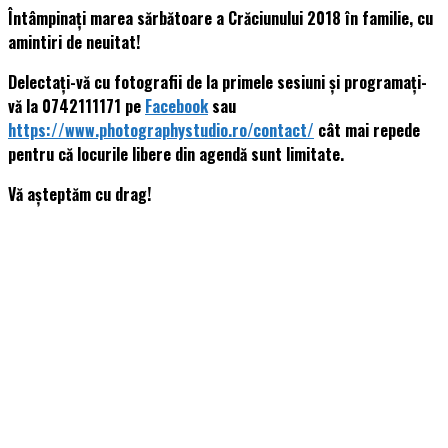
Întâmpinați marea sărbătoare a Crăciunului 2018 în familie, cu
amintiri de neuitat!
Delectați-vă cu fotografii de la primele sesiuni și programați-
vă la 0742111171 pe
Facebook
sau
https://www.photographystudio.ro/contact/
cât mai repede
pentru că locurile libere din agendă sunt limitate.
Vă așteptăm cu drag!