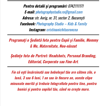
Pentru detalii şi programări:
0742111171
E-mail:
photographystudio.ro@gmail.com
Adresa:
str. Avrig, nr. 31, sector 2, Bucureşti
Facebook:
Photography Studio – Kids & Family
Instagram:
cristinanichitusroncea
Programaţi o Şedintă foto
pentru Copii şi Familie
,
Mommy
& Me,
Maternitate, Nou-născut
Şedinţe foto de Portret
: Headshots,
Personal Branding,
Editorial, Corporate
sau
Fine-Art
.
Fie că eşti însărcinată sau bebeluşul tău are câteva zile, o
lună, 3 sau 6 luni, 1 an sau ín fiecare an, aceste clipe
minunate merită şi trebuie fotografiate pentru tine, pentru
bunici şi pentru copilul tău, când va creşte mare.