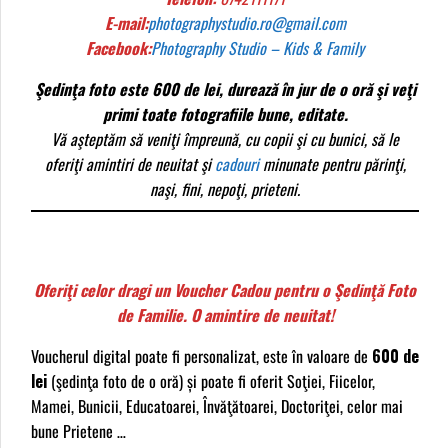
E-mail:
photographystudio.ro@gmail.com
Facebook:
Photography Studio – Kids & Family
Şedinţa foto este 600 de lei, durează în jur de o oră şi veţi
primi toate fotografiile bune, editate.
Vă aşteptăm să veniţi împreună, cu copii şi cu bunici, să le
oferiţi amintiri de neuitat şi
cadouri
minunate pentru părinţi,
naşi, fini, nepoţi, prieteni.
Oferiţi celor dragi un Voucher Cadou pentru o Şedinţă Foto
de Familie. O amintire de neuitat!
Voucherul digital poate fi personalizat, este în valoare de
600 de
lei
(şedinţa foto de o oră) și poate fi oferit Soţiei, Fiicelor,
Mamei, Bunicii, Educatoarei, Învăţătoarei, Doctoriţei, celor mai
bune Prietene …