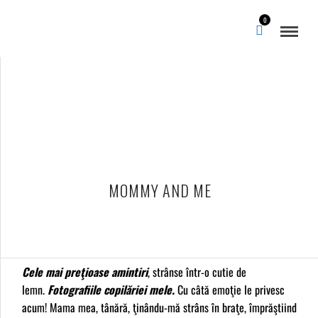
0
MOMMY AND ME
Cele mai preţioase amintiri
, strânse într-o cutie de
lemn.
Fotografiile copilăriei mele.
Cu câtă emoţie le privesc
acum! Mama mea, tânără, ţinându-mă strâns în braţe, împrăştiind