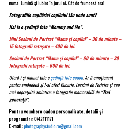
numai Lumină şi Iubire în jurul ei. Cât de frumoasă era!
Fotografiile copilăriei copilului tău unde sunt?
Hai la o şedinţă foto “Mommy and Me”.
Mini Sesiuni de Portret “Mama şi copilul” – 30 de minute –
15 fotografii retuşate – 400 de lei.
Sesiuni de Portret “Mama şi copilul” – 60 de minute – 30
fotografii retuşate – 600 de lei.
Oferă-i şi mamei tale o
şedinţă foto cadou
. Ar fi emoţionant
pentru amândouă şi i-ai oferi Bucurie, Lacrimi de Fericire şi cea
mai nepreţuită amintire: o fotografie memorabilă de
“Trei
generaţii”
.
Pentru vouchere cadou personalizate, detalii şi
programări:
0742111171
E-mail:
photographystudio.ro@gmail.com