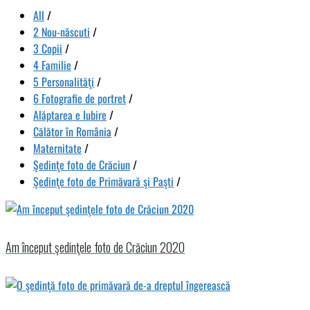
All
/
2 Nou-născuti
/
3 Copii
/
4 Familie
/
5 Personalităţi
/
6 Fotografie de portret
/
Alăptarea e Iubire
/
Călător în România
/
Maternitate
/
Şedinţe foto de Crăciun
/
Şedinţe foto de Primăvară şi Paşti
/
Am început şedinţele foto de Crăciun 2020