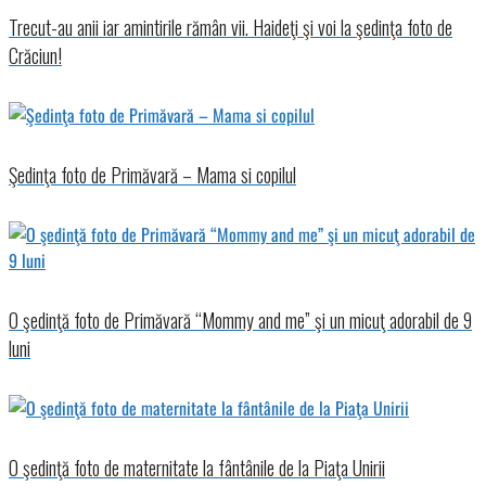
Trecut-au anii iar amintirile rămân vii. Haideţi şi voi la şedinţa foto de
Crăciun!
Şedinţa foto de Primăvară – Mama si copilul
O şedinţă foto de Primăvară “Mommy and me” şi un micuţ adorabil de 9
luni
O şedinţă foto de maternitate la fântânile de la Piaţa Unirii