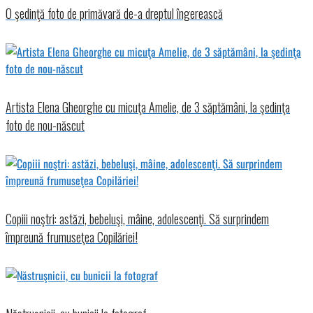
O şedinţă foto de primăvară de-a dreptul îngerească
Artista Elena Gheorghe cu micuţa Amelie, de 3 săptămâni, la şedinţa
foto de nou-născut
Copiii noştri: astăzi, bebeluşi, mâine, adolescenţi. Să surprindem
împreună frumuseţea Copilăriei!