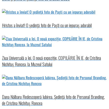
Hristos a înviat! O şedinţă foto de Paşti cu un iepuraş adorabil
Ziua Universală a Iei. O nouă expoziţie, COPILĂRIE ÎN IE, de Cristina
Nichituş Roncea, la Muzeul Satului
Dana Nălbaru Redescoperă Iubirea. Şedinţă foto de Personal Branding,
de Cristina Nichituş Roncea