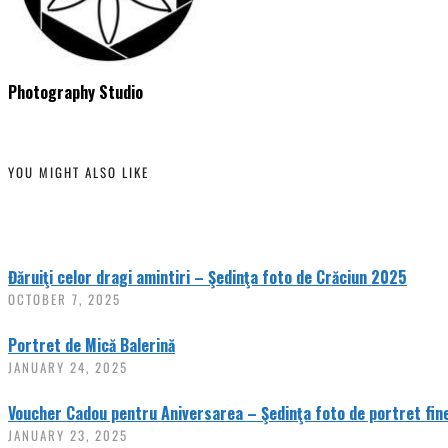
Photography Studio
YOU MIGHT ALSO LIKE
Đăruiţi celor dragi amintiri – Şedinţa foto de Crăciun 2025
OCTOBER 7, 2025
Portret de Mică Balerină
JANUARY 24, 2025
Voucher Cadou pentru Aniversarea – Şedinţa foto de portret fin
JANUARY 23, 2025