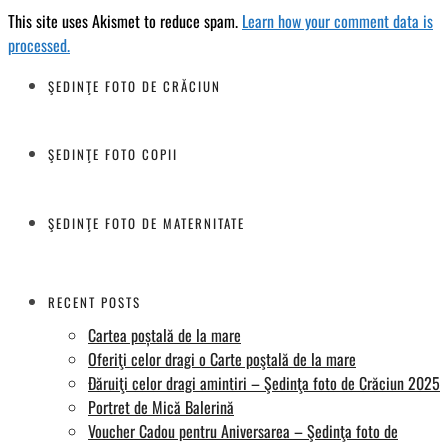
This site uses Akismet to reduce spam.
Learn how your comment data is
processed.
ŞEDINŢE FOTO DE CRĂCIUN
ŞEDINŢE FOTO COPII
ŞEDINŢE FOTO DE MATERNITATE
RECENT POSTS
Cartea poștală de la mare
Oferiţi celor dragi o Carte poştală de la mare
Đăruiţi celor dragi amintiri – Şedinţa foto de Crăciun 2025
Portret de Mică Balerină
Voucher Cadou pentru Aniversarea – Şedinţa foto de