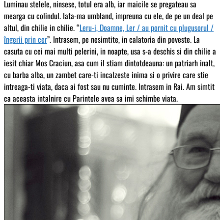
Luminau stelele, ninsese, totul era alb, iar maicile se pregateau sa
mearga cu colindul. Iata-ma umbland, impreuna cu ele, de pe un deal pe
altul, din chilie in chilie. “
Leru-i, Doamne, Ler / au pornit cu plugusorul /
îngerii prin cer
”. Intrasem, pe nesimtite, in calatoria din poveste. La
casuta cu cei mai multi pelerini, in noapte, usa s-a deschis si din chilie a
iesit chiar Mos Craciun, asa cum il stiam dintotdeauna: un patriarh inalt,
cu barba alba, un zambet care-ti incalzeste inima si o privire care stie
intreaga-ti viata, daca ai fost sau nu cuminte. Intrasem in Rai. Am simtit
ca aceasta intalnire cu Parintele avea sa imi schimbe viata.