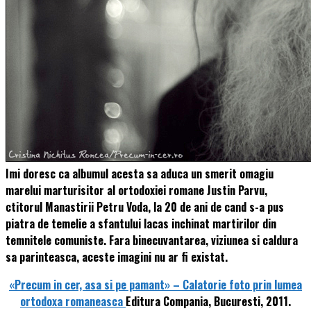
Imi doresc ca albumul acesta sa aduca un smerit omagiu
marelui marturisitor al ortodoxiei romane Justin Parvu,
ctitorul Manastirii Petru Voda, la 20 de ani de cand s-a pus
piatra de temelie a sfantului lacas inchinat martirilor din
temnitele comuniste. Fara binecuvantarea, viziunea si caldura
sa parinteasca, aceste imagini nu ar fi existat.
«Precum in cer, asa si pe pamant» – Calatorie foto prin lumea
ortodoxa romaneasca
Editura Compania, Bucuresti, 2011.