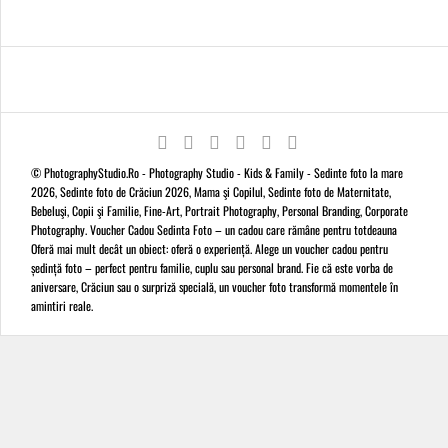
© PhotographyStudio.Ro - Photography Studio - Kids & Family - Sedinte foto la mare
2026, Sedinte foto de Crăciun 2026, Mama şi Copilul, Sedinte foto de Maternitate,
Bebeluşi, Copii şi Familie, Fine-Art, Portrait Photography, Personal Branding, Corporate
Photography. Voucher Cadou Sedinta Foto – un cadou care rămâne pentru totdeauna
Oferă mai mult decât un obiect: oferă o experiență. Alege un voucher cadou pentru
ședință foto – perfect pentru familie, cuplu sau personal brand. Fie că este vorba de
aniversare, Crăciun sau o surpriză specială, un voucher foto transformă momentele în
amintiri reale.