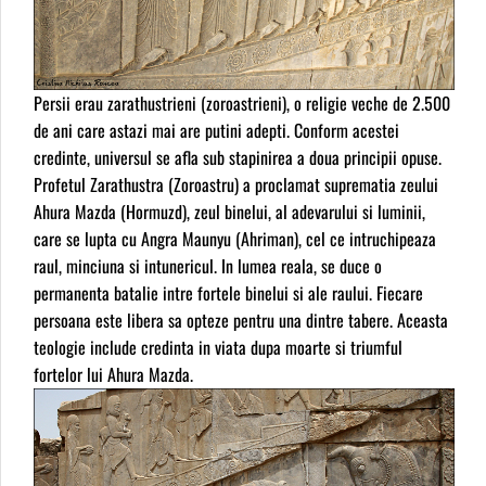
Persii erau zarathustrieni (zoroastrieni), o religie veche de 2.500
de ani care astazi mai are putini adepti. Conform acestei
credinte, universul se afla sub stapinirea a doua principii opuse.
Profetul Zarathustra (Zoroastru) a proclamat suprematia zeului
Ahura Mazda (Hormuzd), zeul binelui, al adevarului si luminii,
care se lupta cu Angra Maunyu (Ahriman), cel ce intruchipeaza
raul, minciuna si intunericul. In lumea reala, se duce o
permanenta batalie intre fortele binelui si ale raului. Fiecare
persoana este libera sa opteze pentru una dintre tabere. Aceasta
teologie include credinta in viata dupa moarte si triumful
fortelor lui Ahura Mazda.