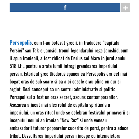
Persepolis
, cum l-au botezat grecii, in traducere “capitala
Persiei” sau Tak-e-Jamsid, tronul legendarului rege Jamshid, cum
ii spun iranienii, a fost ridicat de Darius cel Mare in jurul anului
518 i.H., pentru a arata lumii intregi grandoarea imperiului
persan. Istoricul grec Diodorus spunea ca Persepolis era cel mai
bogat oras de sub soare si ca aici casele erau pline cu aur si
argint. Desi conceput ca un centru administrativ si politic,
Persepolisul a fost un oras secret, ascuns contemporanilor.
Asezarea a jucat mai ales rolul de capitala spirituala a
imperiului, un oras ritual unde se celebrau festivalul primaverii si
inceputul noului an iranian “Now Ruz” si unde veneau
ambasadorii tuturor popoarelor cucerite de persi, pentru a aduce
tribut. Dezvoltarea imperiului persan incepe cu intemeietorul