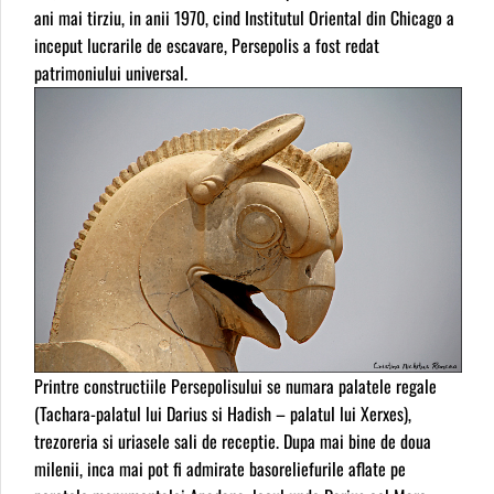
ani mai tirziu, in anii 1970, cind Institutul Oriental din Chicago a
inceput lucrarile de escavare, Persepolis a fost redat
patrimoniului universal.
Printre constructiile Persepolisului se numara palatele regale
(Tachara-palatul lui Darius si Hadish – palatul lui Xerxes),
trezoreria si uriasele sali de receptie. Dupa mai bine de doua
milenii, inca mai pot fi admirate basoreliefurile aflate pe