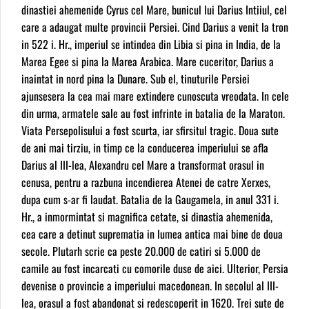
dinastiei ahemenide Cyrus cel Mare, bunicul lui Darius Intiiul, cel
care a adaugat multe provincii Persiei. Cind Darius a venit la tron
in 522 i. Hr., imperiul se intindea din Libia si pina in India, de la
Marea Egee si pina la Marea Arabica. Mare cuceritor, Darius a
inaintat in nord pina la Dunare. Sub el, tinuturile Persiei
ajunsesera la cea mai mare extindere cunoscuta vreodata. In cele
din urma, armatele sale au fost infrinte in batalia de la Maraton.
Viata Persepolisului a fost scurta, iar sfirsitul tragic. Doua sute
de ani mai tirziu, in timp ce la conducerea imperiului se afla
Darius al III-lea, Alexandru cel Mare a transformat orasul in
cenusa, pentru a razbuna incendierea Atenei de catre Xerxes,
dupa cum s-ar fi laudat. Batalia de la Gaugamela, in anul 331 i.
Hr., a inmormintat si magnifica cetate, si dinastia ahemenida,
cea care a detinut suprematia in lumea antica mai bine de doua
secole. Plutarh scrie ca peste 20.000 de catiri si 5.000 de
camile au fost incarcati cu comorile duse de aici. Ulterior, Persia
devenise o provincie a imperiului macedonean. In secolul al III-
lea, orasul a fost abandonat si redescoperit in 1620. Trei sute de