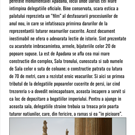
peretele monumentalei Apadana, locul unde Darius cel Mare
intimpina delegatiile oficiale. Bine conservata, scara estica a
palatului reprezinta un “film” al desfasurarii procesiunilor de
anul nou, in care se infatiseaza primirea darurilor de la
reprezentantii tuturor neamurilor cucerite. Acest document
inestimabil ne ofera o adevarata lectie de istorie. Sint prezentate
cu acuratete imbracamintea, armele, bijuteriile celor 20 de
popoare supuse. La est de Apadana se afla cea mai mare
constructie din complex, Sala tronului, cunoscuta si sub numele
de Sala celor o suta de coloane; o constructie patrata cu latura
de 70 de metri, care a rezistat eroic veacurilor. Si aici se primea
tributul de la delegatiile popoarelor cucerite de persi, iar cind
trezoreria s-a dovedit neincapatoare, aceasta incapere a servit si
ca loc de depozitare a bogatiilor imperiului. Pentru a ajunge in
aceasta sala, delegatiile straine trebuia sa treaca prin poarta
tuturor natiunilor, care, din fericire, a ramas si ea “in picioare”.