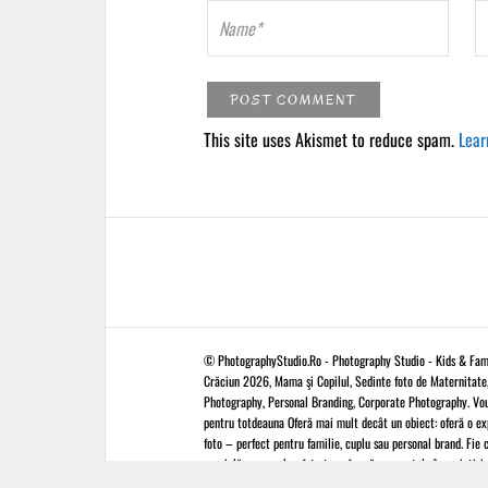
This site uses Akismet to reduce spam.
Lear
© PhotographyStudio.Ro - Photography Studio - Kids & Fami
Crăciun 2026, Mama şi Copilul, Sedinte foto de Maternitate, 
Photography, Personal Branding, Corporate Photography. V
pentru totdeauna Oferă mai mult decât un obiect: oferă o ex
foto – perfect pentru familie, cuplu sau personal brand. Fie 
specială, un voucher foto transformă momentele în amintiri 