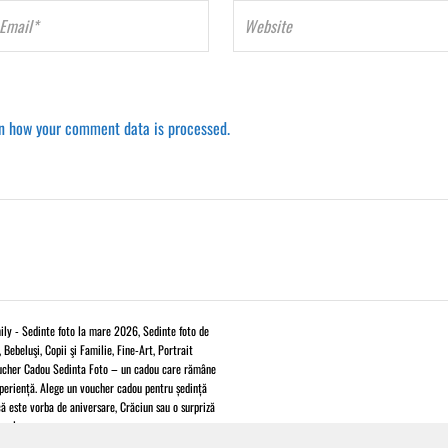
n how your comment data is processed.
ly - Sedinte foto la mare 2026, Sedinte foto de
Bebeluşi, Copii şi Familie, Fine-Art, Portrait
oucher Cadou Sedinta Foto – un cadou care rămâne
periență. Alege un voucher cadou pentru ședință
că este vorba de aniversare, Crăciun sau o surpriză
reale.