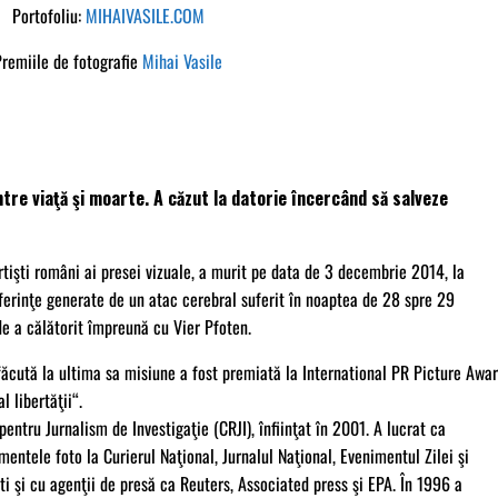
Portofoliu:
MIHAIVASILE.COM
Premiile de fotografie
Mihai Vasile
ntre viaţă şi moarte. A căzut la datorie încercând să salveze
artişti români ai presei vizuale, a murit pe data de 3 decembrie 2014, la
uferinţe generate de un atac cerebral suferit în noaptea de 28 spre 29
e a călătorit împreună cu Vier Pfoten.
făcută la ultima sa misiune a fost premiată la International PR Picture Awa
 libertăţii“.
pentru Jurnalism de Investigaţie (CRJI), înfiinţat în 2001. A lucrat ca
entele foto la Curierul Naţional, Jurnalul Naţional, Evenimentul Zilei şi
i şi cu agenţii de presă ca Reuters, Associated press şi EPA. În 1996 a