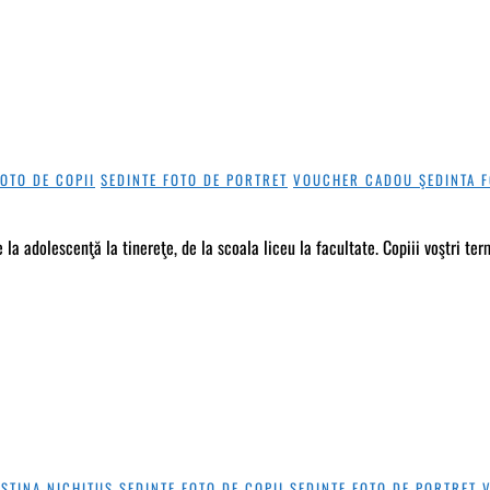
FOTO DE COPII
SEDINTE FOTO DE PORTRET
VOUCHER CADOU ŞEDINTA F
adolescenţă la tinereţe, de la scoala liceu la facultate. Copiii voştri termin
ISTINA NICHITUŞ
SEDINTE FOTO DE COPII
SEDINTE FOTO DE PORTRET