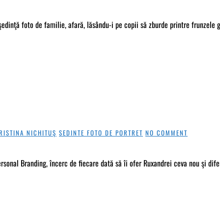
edinţă foto de familie, afară, lăsându-i pe copii să zburde printre frunzele 
RISTINA NICHITUŞ
SEDINTE FOTO DE PORTRET
NO COMMENT
sonal Branding, încerc de fiecare dată să îi ofer Ruxandrei ceva nou şi dife