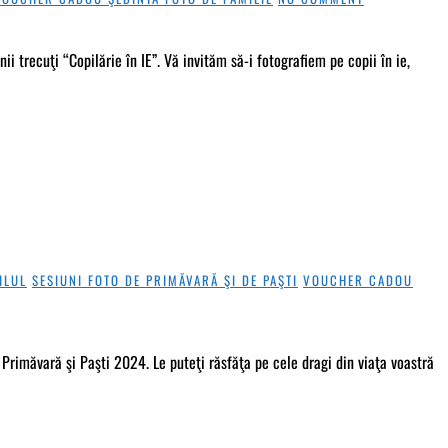
 trecuţi “Copilărie în IE”. Vă invităm să-i fotografiem pe copii în ie,
ILUL
SESIUNI FOTO DE PRIMĂVARĂ ŞI DE PAŞTI
VOUCHER CADOU
Primăvară şi Paşti 2024. Le puteţi răsfăţa pe cele dragi din viaţa voastră