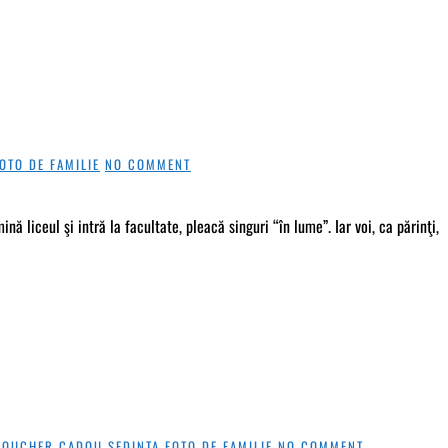
OTO DE FAMILIE
NO COMMENT
ă liceul şi intră la facultate, pleacă singuri “în lume”. Iar voi, ca părinţi,
VOUCHER CADOU ŞEDINTA FOTO DE FAMILIE
NO COMMENT