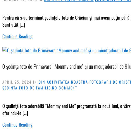
Pentru că s-au terminat şedinţele foto de Crăciun şi mai avem puţin până la
Sunt atât […]
Continue Reading
O şedinţă foto de Primăvară “Mommy and me” şi un micuţ adorabil de 9 lu
APRIL 25, 2024
IN
DIN ACTIVITATEA NOASTRĂ
FOTOGRAFII DE CRIST
ŞEDINTA FOTO DE FAMILIE
NO COMMENT
O şedinţă foto adorabilă “Mommy and Me” programată la nouă luni, o vârstă 
oferindu-le […]
Continue Reading