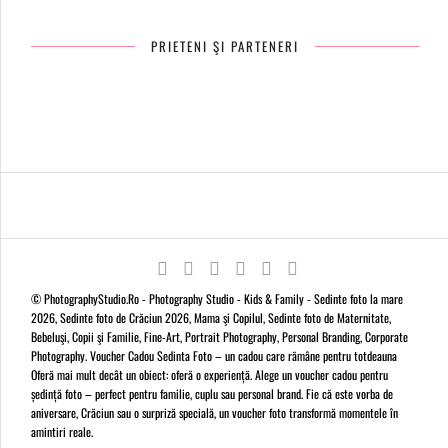
PRIETENI ŞI PARTENERI
© PhotographyStudio.Ro - Photography Studio - Kids & Family - Sedinte foto la mare
2026, Sedinte foto de Crăciun 2026, Mama şi Copilul, Sedinte foto de Maternitate,
Bebeluşi, Copii şi Familie, Fine-Art, Portrait Photography, Personal Branding, Corporate
Photography. Voucher Cadou Sedinta Foto – un cadou care rămâne pentru totdeauna
Oferă mai mult decât un obiect: oferă o experiență. Alege un voucher cadou pentru
ședință foto – perfect pentru familie, cuplu sau personal brand. Fie că este vorba de
aniversare, Crăciun sau o surpriză specială, un voucher foto transformă momentele în
amintiri reale.