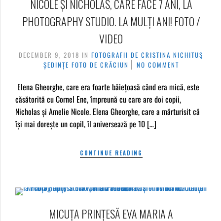
NICOLE ȘI NICHOLAS, CARE FACE 7 ANI, LA
PHOTOGRAPHY STUDIO. LA MULȚI ANI! FOTO /
VIDEO
DECEMBER 9, 2018
IN
FOTOGRAFII DE CRISTINA NICHITUŞ
ȘEDINȚE FOTO DE CRĂCIUN
NO COMMENT
Elena Gheorghe, care era foarte băiețoasă când era mică, este
căsătorită cu Cornel Ene, împreună cu care are doi copii,
Nicholas și Amelie Nicole. Elena Gheorghe, care a mărturisit că
își mai dorește un copil, îl aniversează pe 10 […]
CONTINUE READING
MICUȚA PRINȚESĂ EVA MARIA A