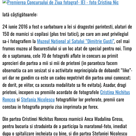
Iată câştigătoarele:
24 iunie 2016 a fost o sarbatoare a Iei si dragostei parintesti, alaturi de
150 de mamici si copilasi (plus trei tatici), pe care am avut privilegiul
sa-i fotografiem la
Muzeul National al Satului “Dimitrie Gusti”
, cel mai
frumos muzeu al Bucurestiului si un loc atat de special pentru noi. Timp
de o saptamana, cele 70 de fotografii aflate in concurs au primit
aprecieri din partea a mii si mii de prieteni (in paranteza facem
observatia ca am sesizat si o activitate neprincipia
la de dobandit “like”-
uri dar ne gandim ca este un cadou nepotrivit din partea unui cunoscut;
de dorit, pe viitor, ca aceasta modalitate sa fie evitata). Asadar, dragi
prieteni, incepem cu premiile acordate de fotografele
Cristina Nichitus
Roncea
si
Stefania Nicolescu
fotografiilor lor preferate, premii care
constau in fotografia propriu zisa imprimata pe forex.
Din partea Cristinei Nichitus Roncea mamicii Anca Madalina Grosu,
pentru bucuria si straduinta de a participa la maratonul-foto, imediat
dupa o spitalizare incheiata cu bine, si din partea Stefaniei Nicolescu