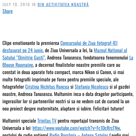
JULY 10, 2016 IN
DIN ACTIVITATEA NOASTRĂ
Share
Clipe emotionante la premierea
Concursului de Ziua fotograf-IEI
desfasurat pe 24 iunie
, de Ziua Universala a Iei, la
Muzeul National al
Satului “Dimitrie Gusti”
. Andreea Tanasescu, fondatoarea fenomenului
La
Blouse Roumaine
, a decernat finalistelor noastre premiile care au
constat in doua aparate foto compact, marca Nikon si Canon, si mai
multe fotografii imprimate pe forex pentru premiile speciale, ale
fotografelor
Cristina Nichitus Roncea
si
Stefania Nicolescu
si al gazdei
noastre, Andreea Tanasescu. Multumim inca o data dragelor participante,
ingerasilor lor si partenerilor nostri si sa ne vedem cat de curand la un
nou proiect despre maternitate, alaptare si iubire. Felicitari tuturor!
Multumiri speciale
Trinitas TV
pentru reportajul transmis de Ziua
Universala a Iei:
https://www.youtube.com/watch?v=Fc1DcRrcTNw
,
postului de radio naţional
Radio România – Antena Satelor
(
audio mai