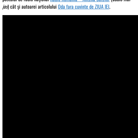
jos
) cât şi autoarei articolului
Oda fara cuvinte de ZIUA IEI
.