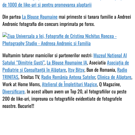
Din partea
La Blouse Roumaine
mai primeste si tanara familie a Andreei
Andronic fotografia din concurs imprimata pe forex.
Multumim tuturor mamicilor si partenerilor nostri:
Muzeul National Al
Satului “Dimitrie Gusti”
,
La Blouse Roumaine IA
, Asociatia
Asociația de
Pediatrie și Consultanță în Alăptare
,
Itsy Bitsy
, Bun de Romania,
Radio
TRINITAS
, Trinitas TV,
Radio România Antena Satelor
,
Clinica de Alăptare
,
Work at Home Moms,
Atelierul de Împletituri Magice
, Q Magazine,
Diversificare
. In acest album avem un Top 20, al fotografiilor cu peste
200 de like-uri, impreuna cu fotografiile evidentiate de fotografele
noastre. Bucurie!!!