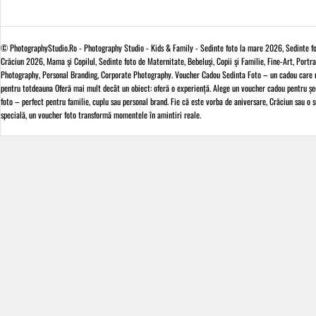
© PhotographyStudio.Ro - Photography Studio - Kids & Family - Sedinte foto la mare 2026, Sedinte f
Crăciun 2026, Mama şi Copilul, Sedinte foto de Maternitate, Bebeluşi, Copii şi Familie, Fine-Art, Portra
Photography, Personal Branding, Corporate Photography. Voucher Cadou Sedinta Foto – un cadou care
pentru totdeauna Oferă mai mult decât un obiect: oferă o experiență. Alege un voucher cadou pentru șe
foto – perfect pentru familie, cuplu sau personal brand. Fie că este vorba de aniversare, Crăciun sau o s
specială, un voucher foto transformă momentele în amintiri reale.