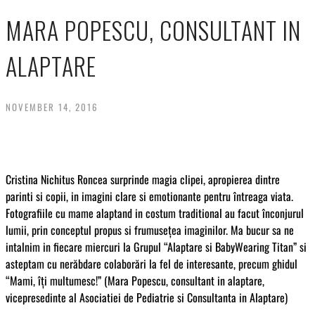
MARA POPESCU, CONSULTANT IN
ALAPTARE
NOVEMBER 14, 2016
Cristina Nichitus Roncea surprinde magia clipei, apropierea dintre
parinti si copii, in imagini clare si emotionante pentru întreaga viata.
Fotografiile cu mame alaptand in costum traditional au facut înconjurul
lumii, prin conceptul propus si frumusețea imaginilor. Ma bucur sa ne
intalnim in fiecare miercuri la Grupul “Alaptare si BabyWearing Titan” si
asteptam cu nerăbdare colaborări la fel de interesante, precum ghidul
“Mami, îți multumesc!” (Mara Popescu, consultant in alaptare,
vicepresedinte al Asociatiei de Pediatrie si Consultanta in Alaptare)