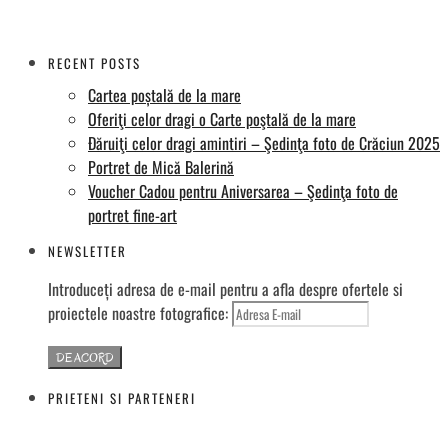
RECENT POSTS
Cartea poștală de la mare
Oferiţi celor dragi o Carte poştală de la mare
Đăruiţi celor dragi amintiri – Şedinţa foto de Crăciun 2025
Portret de Mică Balerină
Voucher Cadou pentru Aniversarea – Şedinţa foto de
portret fine-art
NEWSLETTER
Introduceți adresa de e-mail pentru a afla despre ofertele si
proiectele noastre fotografice:
PRIETENI SI PARTENERI