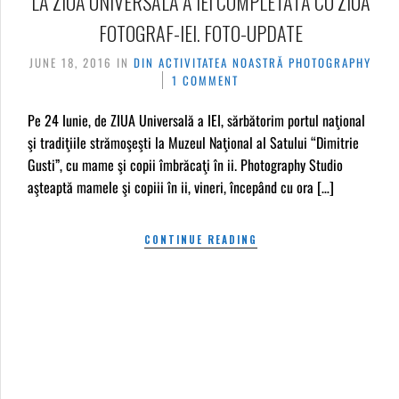
LA ZIUA UNIVERSALĂ A IEI COMPLETATĂ CU ZIUA
FOTOGRAF-IEI. FOTO-UPDATE
JUNE 18, 2016
IN
DIN ACTIVITATEA NOASTRĂ
PHOTOGRAPHY
1 COMMENT
Pe 24 Iunie, de ZIUA Universală a IEI, sărbătorim portul naţional
şi tradiţiile strămoşeşti la Muzeul Naţional al Satului “Dimitrie
Gusti”, cu mame şi copii îmbrăcaţi în ii. Photography Studio
aşteaptă mamele şi copiii în ii, vineri, începând cu ora […]
CONTINUE READING