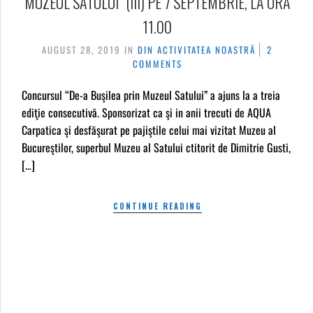
MUZEUL SATULUI” (III) PE 7 SEPTEMBRIE, LA ORA
11.00
AUGUST 28, 2019
IN
DIN ACTIVITATEA NOASTRĂ
2
COMMENTS
Concursul “De-a Buşilea prin Muzeul Satului” a ajuns la a treia
ediţie consecutivă. Sponsorizat ca şi in anii trecuti de AQUA
Carpatica şi desfăşurat pe pajiştile celui mai vizitat Muzeu al
Bucureştilor, superbul Muzeu al Satului ctitorit de Dimitrie Gusti,
[…]
CONTINUE READING