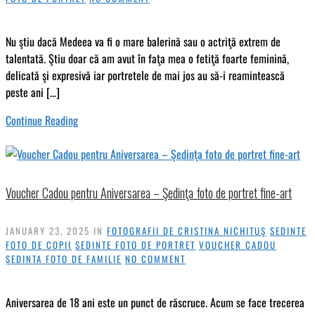
Nu ştiu dacă Medeea va fi o mare balerină sau o actriţă extrem de
talentată. Ştiu doar că am avut în faţa mea o fetiţă foarte feminină,
delicată şi expresivă iar portretele de mai jos au să-i reamintească
peste ani […]
Continue Reading
Voucher Cadou pentru Aniversarea – Şedinţa foto de portret fine-art
JANUARY 23, 2025
IN
FOTOGRAFII DE CRISTINA NICHITUŞ
SEDINTE
FOTO DE COPII
SEDINTE FOTO DE PORTRET
VOUCHER CADOU
ŞEDINTA FOTO DE FAMILIE
NO COMMENT
Aniversarea de 18 ani este un punct de răscruce. Acum se face trecerea