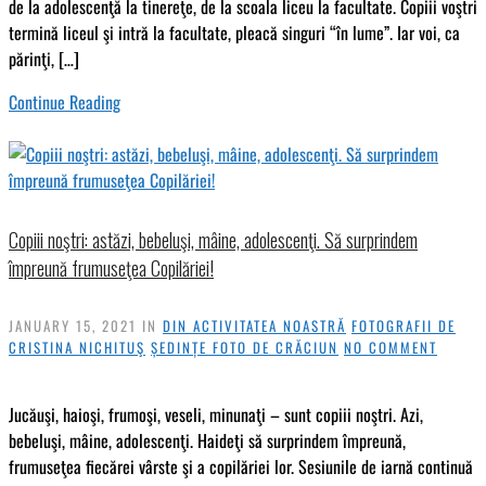
de la adolescenţă la tinereţe, de la scoala liceu la facultate. Copiii voştri
termină liceul şi intră la facultate, pleacă singuri “în lume”. Iar voi, ca
părinţi, […]
Continue Reading
Copiii noştri: astăzi, bebeluşi, mâine, adolescenţi. Să surprindem
împreună frumuseţea Copilăriei!
JANUARY 15, 2021
IN
DIN ACTIVITATEA NOASTRĂ
FOTOGRAFII DE
CRISTINA NICHITUŞ
ȘEDINȚE FOTO DE CRĂCIUN
NO COMMENT
Jucăuşi, haioşi, frumoşi, veseli, minunaţi – sunt copiii noştri. Azi,
bebeluşi, mâine, adolescenţi. Haideţi să surprindem împreună,
frumuseţea fiecărei vârste şi a copilăriei lor. Sesiunile de iarnă continuă