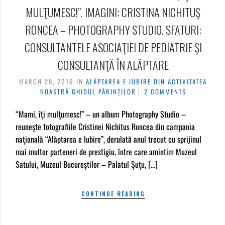
MULŢUMESC!”. IMAGINI: CRISTINA NICHITUŞ
RONCEA – PHOTOGRAPHY STUDIO. SFATURI:
CONSULTANTELE ASOCIAŢIEI DE PEDIATRIE ŞI
CONSULTANŢĂ ÎN ALĂPTARE
MARCH 28, 2016
IN
ALĂPTAREA E IUBIRE
DIN ACTIVITATEA
NOASTRĂ
GHIDUL PĂRINȚILOR
2 COMMENTS
“Mami, îţi mulţumesc!” – un album Photography Studio –
reuneşte fotografiile Cristinei Nichitus Roncea din campania
naţională “Alăptarea e Iubire”, derulată anul trecut cu sprijinul
mai multor parteneri de prestigiu, între care amintim Muzeul
Satului, Muzeul Bucureştilor – Palatul Şuţu, […]
CONTINUE READING