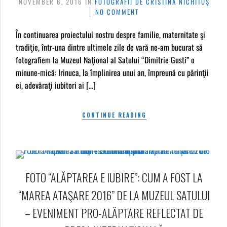
NOVEMBER 6, 2016
IN
FOTOGRAFII DE CRISTINA NICHITUŞ
NO COMMENT
În continuarea proiectului nostru despre familie, maternitate şi
tradiţie, într-una dintre ultimele zile de vară ne-am bucurat să
fotografiem la Muzeul Naţional al Satului “Dimitrie Gusti” o
minune-mică: Irinuca, la împlinirea unui an, împreună cu părinţii
ei, adevăraţi iubitori ai […]
CONTINUE READING
FOTO “ALĂPTAREA E IUBIRE”: CUM A FOST LA
“MAREA ATAŞARE 2016” DE LA MUZEUL SATULUI
– EVENIMENT PRO-ALĂPTARE REFLECTAT DE