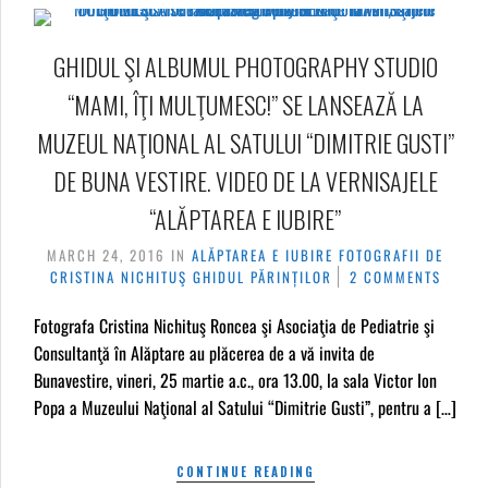
GHIDUL ŞI ALBUMUL PHOTOGRAPHY STUDIO
“MAMI, ÎŢI MULŢUMESC!” SE LANSEAZĂ LA
MUZEUL NAŢIONAL AL SATULUI “DIMITRIE GUSTI”
DE BUNA VESTIRE. VIDEO DE LA VERNISAJELE
“ALĂPTAREA E IUBIRE”
MARCH 24, 2016
IN
ALĂPTAREA E IUBIRE
FOTOGRAFII DE
CRISTINA NICHITUŞ
GHIDUL PĂRINȚILOR
2 COMMENTS
Fotografa Cristina Nichituş Roncea şi Asociaţia de Pediatrie şi
Consultanţă în Alăptare au plăcerea de a vă invita de
Bunavestire, vineri, 25 martie a.c., ora 13.00, la sala Victor Ion
Popa a Muzeului Naţional al Satului “Dimitrie Gusti”, pentru a […]
CONTINUE READING