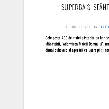
SUPERBA ŞI SFÂNT
AUGUST 15, 2019
IN
CALAT
Cele peste 400 de maici păstorite cu har de
Mănăstirii, “Adormirea Maicii Domnului”, urm
dintâi duhovnic al aşezării călugăreşti şi ap