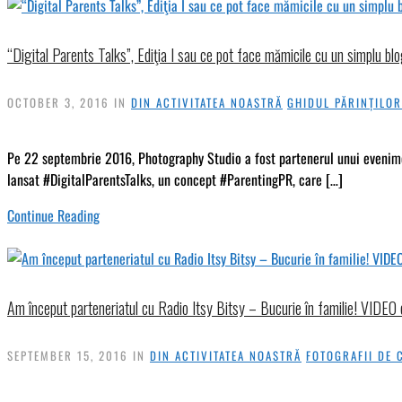
“Digital Parents Talks”, Ediţia I sau ce pot face mămicile cu un simplu 
OCTOBER 3, 2016
IN
DIN ACTIVITATEA NOASTRĂ
GHIDUL PĂRINȚILOR
Pe 22 septembrie 2016, Photography Studio a fost partenerul unui eveniment
lansat #DigitalParentsTalks, un concept #ParentingPR, care […]
Continue Reading
Am început parteneriatul cu Radio Itsy Bitsy – Bucurie în familie! VIDEO 
SEPTEMBER 15, 2016
IN
DIN ACTIVITATEA NOASTRĂ
FOTOGRAFII DE 