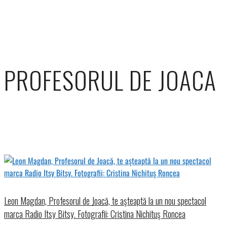
PROFESORUL DE JOACA
Leon Magdan, Profesorul de Joacă, te aşteaptă la un nou spectacol
marca Radio Itsy Bitsy. Fotografii: Cristina Nichituş Roncea