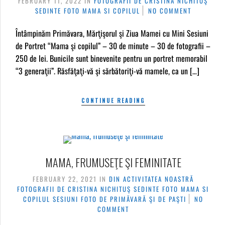
FEBRUARY 11, 2022
IN
FOTOGRAFII DE CRISTINA NICHITUŞ
SEDINTE FOTO MAMA SI COPILUL
NO COMMENT
Întâmpinăm Primăvara, Mărţişorul şi Ziua Mamei cu Mini Sesiuni
de Portret “Mama şi copilul” – 30 de minute – 30 de fotografii –
250 de lei. Bunicile sunt binevenite pentru un portret memorabil
“3 generaţii”. Răsfăţaţi-vă şi sărbătoriţi-vă mamele, ca un […]
CONTINUE READING
MAMA, FRUMUSEŢE ŞI FEMINITATE
FEBRUARY 22, 2021
IN
DIN ACTIVITATEA NOASTRĂ
FOTOGRAFII DE CRISTINA NICHITUŞ
SEDINTE FOTO MAMA SI
COPILUL
SESIUNI FOTO DE PRIMĂVARĂ ŞI DE PAŞTI
NO
COMMENT