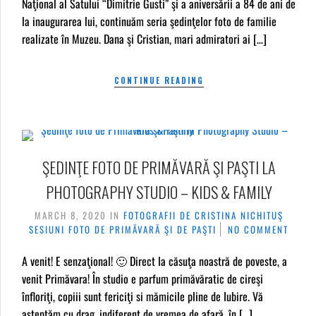
Naţional al Satului “Dimitrie Gusti” şi a aniversării a 84 de ani de
la inaugurarea lui, continuăm seria şedinţelor foto de familie
realizate în Muzeu. Dana şi Cristian, mari admiratori ai […]
CONTINUE READING
ŞEDINŢE FOTO DE PRIMĂVARĂ ŞI PAŞTI LA
PHOTOGRAPHY STUDIO – KIDS & FAMILY
MARCH 8, 2020
IN
FOTOGRAFII DE CRISTINA NICHITUŞ
SESIUNI FOTO DE PRIMĂVARĂ ŞI DE PAŞTI
NO COMMENT
A venit! E senzaţional! 🙂 Direct la căsuţa noastră de poveste, a
venit Primăvara! În studio e parfum primăvăratic de cireşi
înfloriţi, copiii sunt fericiţi si mămicile pline de Iubire. Vă
aşteptăm cu drag, indiferent de vremea de afară, în […]