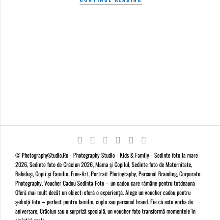
© PhotographyStudio.Ro - Photography Studio - Kids & Family - Sedinte foto la mare
2026, Sedinte foto de Crăciun 2026, Mama şi Copilul, Sedinte foto de Maternitate,
Bebeluşi, Copii şi Familie, Fine-Art, Portrait Photography, Personal Branding, Corporate
Photography. Voucher Cadou Sedinta Foto – un cadou care rămâne pentru totdeauna
Oferă mai mult decât un obiect: oferă o experiență. Alege un voucher cadou pentru
ședință foto – perfect pentru familie, cuplu sau personal brand. Fie că este vorba de
aniversare, Crăciun sau o surpriză specială, un voucher foto transformă momentele în