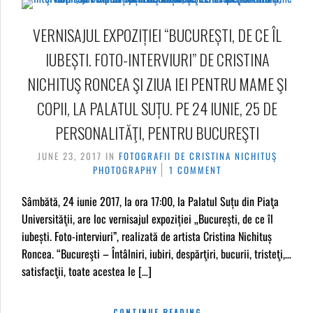
VERNISAJUL EXPOZIȚIEI “BUCUREȘTI, DE CE ÎL
IUBEȘTI. FOTO-INTERVIURI” DE CRISTINA
NICHITUŞ RONCEA ŞI ZIUA IEI PENTRU MAME ŞI
COPII, LA PALATUL SUȚU. PE 24 IUNIE, 25 DE
PERSONALITĂŢI, PENTRU BUCUREŞTI
JUNE 23, 2017
IN
FOTOGRAFII DE CRISTINA NICHITUŞ
PHOTOGRAPHY
1 COMMENT
Sâmbătă, 24 iunie 2017, la ora 17:00, la Palatul Suțu din Piaţa
Universităţii, are loc vernisajul expoziției „București, de ce îl
iubești. Foto-interviuri”, realizată de artista Cristina Nichituș
Roncea. “Bucureşti – Întâlniri, iubiri, despărţiri, bucurii, tristeţi,…
satisfacţii, toate acestea le […]
CONTINUE READING