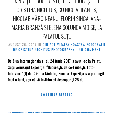
EXPOZIŢIEI “BUCUREŞTI, DE CE ÎL IUBEŞTI” DE
CRISTINA NICHITUŞ, CU NICU ALIFANTIS,
NICOLAE MĂRGINEANU, FLORIN ŞINCA, ANA-
MARIA BRÂNZĂ ŞI ELENA SOLUNCA MOISE, LA
PALATUL SUŢU
AUGUST 26, 2017
IN
DIN ACTIVITATEA NOASTRĂ
FOTOGRAFII
DE CRISTINA NICHITUŞ
PHOTOGRAPHY
NO COMMENT
De Ziua Internaţionala a Iei, 24 iunie 2017, a avut loc la Palatul
Suţu vernisajul Expoziţiei “Bucureşti, de ce-l iubeşti. Foto-
Interviuri” (I) de Cristina Nichituş Roncea. Expoziţia s-a prelungit
încă o lună, aşa că vă invităm să descoperiţi 25 de […]
CONTINUE READING