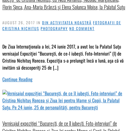
Florin Şinca, Ana-Maria Brânză şi Elena Solunca Moise, la Palatul Suţu
AUGUST 26, 2017
IN
DIN ACTIVITATEA NOASTRĂ
FOTOGRAFII DE
CRISTINA NICHITUŞ
PHOTOGRAPHY
NO COMMENT
De Ziua Internaţionala a Iei, 24 iunie 2017, a avut loc la Palatul Suţu
vernisajul Expoziţiei “Bucureşti, de ce-l iubeşti. Foto-Interviuri” (I) de
Cristina Nichituş Roncea. Expoziţia s-a prelungit încă o lună, aşa că vă
invităm să descoperiţi 25 de […]
Continue Reading
Vernisajul expoziției “București, de ce îl iubești. Foto-interviuri” de