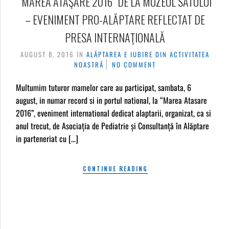
“MAREA ATAŞARE 2016” DE LA MUZEUL SATULUI
– EVENIMENT PRO-ALĂPTARE REFLECTAT DE
PRESA INTERNAŢIONALĂ
AUGUST 8, 2016
IN
ALĂPTAREA E IUBIRE
DIN ACTIVITATEA
NOASTRĂ
NO COMMENT
Multumim tuturor mamelor care au participat, sambata, 6
august, in numar record si in portul national, la “Marea Atasare
2016”, eveniment international dedicat alaptarii, organizat, ca si
anul trecut, de Asociația de Pediatrie și Consultanță în Alăptare
in parteneriat cu […]
CONTINUE READING