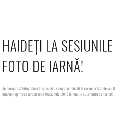
HAIDEȚI LA SESIUNILE
FOTO DE IARNĂ!
Am început să fotografiem în clinchet de clopoței! Haideți la sesiunile foto de iarnă!
Întâmpinați marea sărbătoare a Crăciunului 2018 în familie, cu amintiri de neuitat!